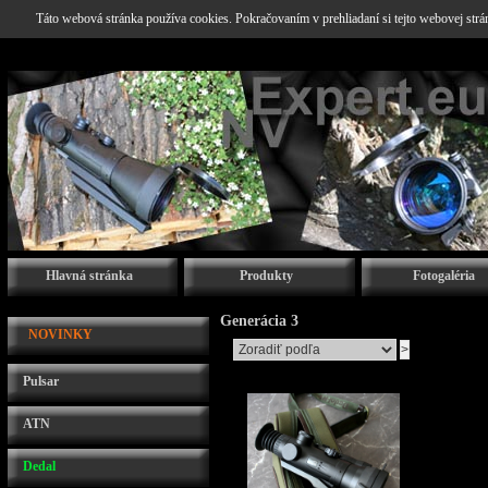
Táto webová stránka používa cookies. Pokračovaním v prehliadaní si tejto webovej str
Hlavná stránka
Produkty
Fotogaléria
Generácia 3
NOVINKY
Pulsar
ATN
Dedal