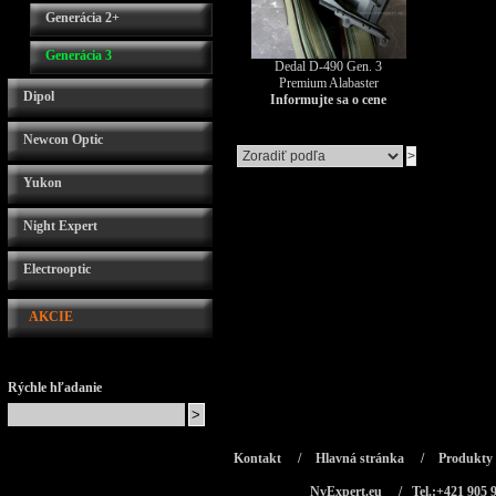
Generácia 2+
Generácia 3
Dedal D-490 Gen. 3
Premium Alabaster
Dipol
Informujte sa o cene
Newcon Optic
Yukon
Night Expert
Electrooptic
AKCIE
Rýchle hľadanie
Kontakt
/
Hlavná stránka
/
Produkty
NvExpert.eu
/ Tel.:+421 905 