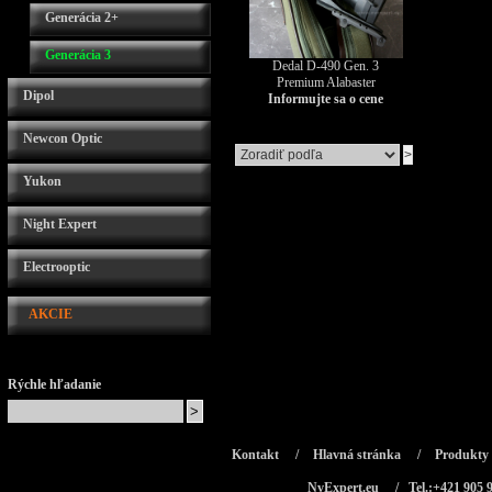
Generácia 2+
Generácia 3
Dedal D-490 Gen. 3
Premium Alabaster
Dipol
Informujte sa o cene
Newcon Optic
Yukon
Night Expert
Electrooptic
AKCIE
Rýchle hľadanie
Kontakt
/
Hlavná stránka
/
Produkty
NvExpert.eu
/ Tel.:+421 905 