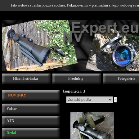
Táto webová stránka používa cookies. Pokračovaním v prehliadaní si tejto webovej str
Hlavná stránka
Produkty
Fotogaléria
Generácia 3
NOVINKY
Pulsar
ATN
Dedal