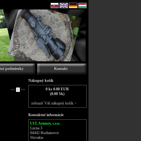
né podmienky
Kontakt
Nákupný košík
0 ks 0.00 EUR
<<
1
>>
(0.00 Sk)
zobraziť Váš nákupný košík >
Kontaktné informácie
LVL Armory, s.r.o.
Lucna 3
04442 Rozhanovce
Slovakia