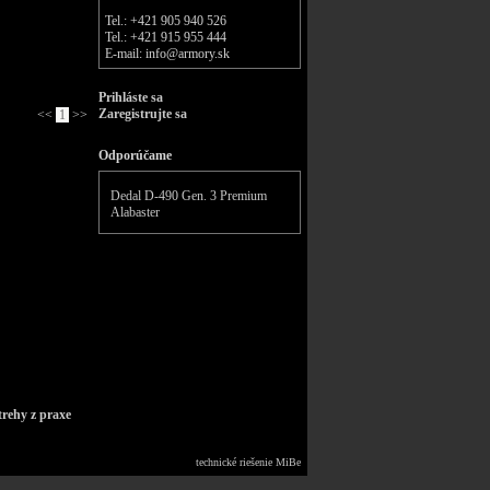
Tel.: +421 905 940 526
Tel.: +421 915 955 444
E-mail:
info@armory.sk
Prihláste sa
Zaregistrujte sa
<<
1
>>
Odporúčame
Dedal D-490 Gen. 3 Premium
Alabaster
trehy z praxe
technické riešenie
MiBe