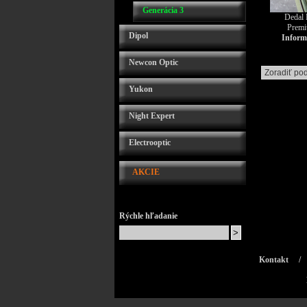
Generácia 3
Dedal 
Premi
Dipol
Informu
Newcon Optic
Yukon
Night Expert
Electrooptic
AKCIE
Rýchle hľadanie
Kontakt
/