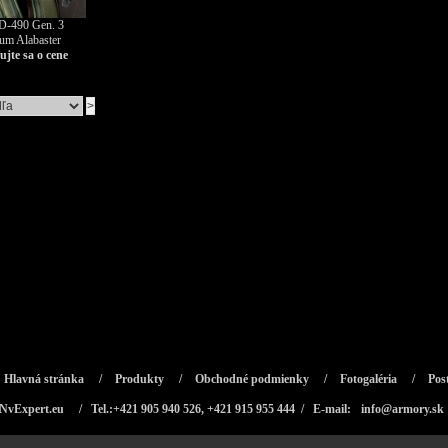
D-490 Gen. 3
um Alabaster
jte sa o cene
Hlavná stránka
/
Produkty
/
Obchodné podmienky
/
Fotogaléria
/
Pos
NvExpert.eu
/ Tel.:+421 905 940 526, +421 915 955 444 / E-mail:
info@armory.sk