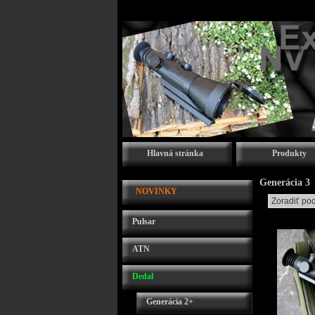
Hlavná stránka
Produkty
Generácia 3
NOVINKY
Pulsar
ATN
Dedal
Generácia 2+